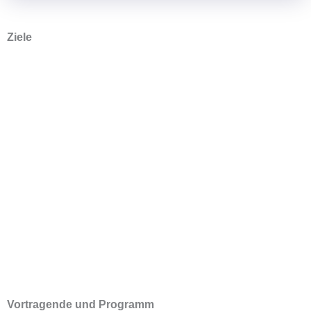
Ziele
Wissensaustausch
zum Aufbau
digitaler Angebote
der Ethikberatung
im klinischen und
außerklinischen
Bereich
Identifizierung von
Hürden und
hilfreichen
Faktoren
Vortragende und Programm